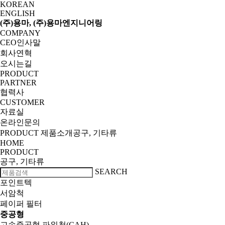
KOREAN
ENGLISH
(주)용마, (주)용마엔지니어링
COMPANY
CEO인사말
회사연혁
오시는길
PRODUCT
PARTNER
협력사
CUSTOMER
자료실
온라인문의
PRODUCT
제품소개
공구, 기타류
HOME
PRODUCT
공구, 기타류
SEARCH
포인트텍
서암척
페이퍼 필터
중공형
고속중공형 파워척
(CAH)