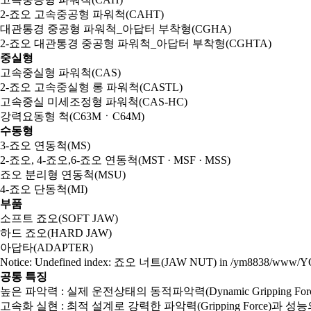
2-죠오 고속중공형 파워척
(CAHT)
대관통경 중공형 파워척_아답터 부착형
(CGHA)
2-죠오 대관통경 중공형 파워척_아답터 부착형
(CGHTA)
중실형
고속중실형 파워척
(CAS)
2-죠오 고속중실형 롱 파워척
(CASTL)
고속중실 미세조정형 파워척
(CAS-HC)
강력요동형 척
(C63MㆍC64M)
수동형
3-죠오 연동척
(MS)
2-죠오, 4-죠오,6-죠오 연동척
(MST · MSF · MSS)
죠오 분리형 연동척
(MSU)
4-죠오 단동척
(MI)
부품
소프트 죠오
(SOFT JAW)
하드 죠오
(HARD JAW)
아답타
(ADAPTER)
Notice: Undefined index: 죠오 너트
(JAW NUT)
in /ym8838/www/YO
공통 특징
높은 파악력 : 실제 운전상태의 동적파악력(Dynamic Gripping
고속화 실현 : 최적 설계로 강력한 파악력(Gripping Force)